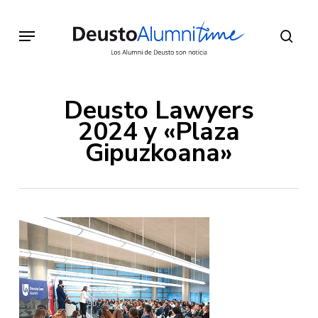
Skip
to
Menu
sear
main
content
Deusto Lawyers
2024 y «Plaza
Gipuzkoana»