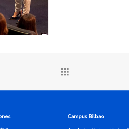
ones
Campus Bilbao