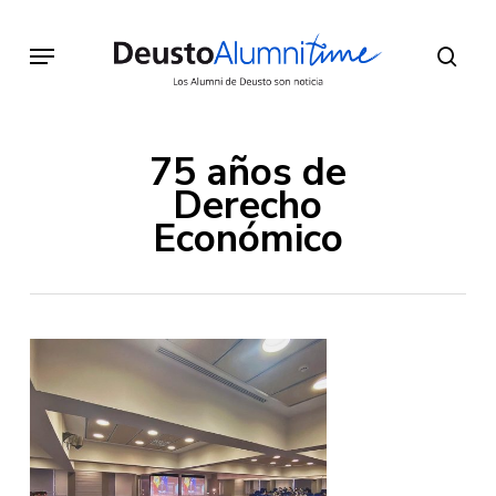
Skip
to
Menu
sear
main
content
75 años de
Derecho
Económico