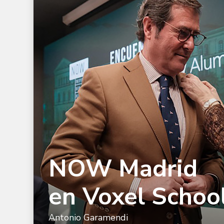
Voxel
School
NOW Madrid
en Voxel Schoo
Antonio Garamendi