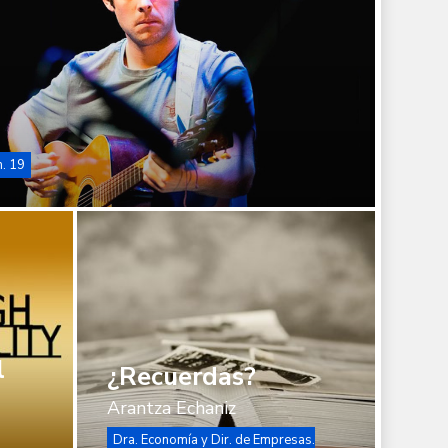
m. 19
¿Recuerdas?
cia
l
¿Recuerdas?
Arantza Echaniz
Dra. Economía y Dir. de Empresas.