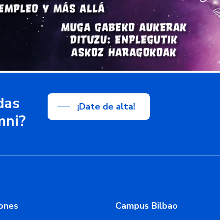
das
¡Date de alta!
mni?
ones
Campus Bilbao