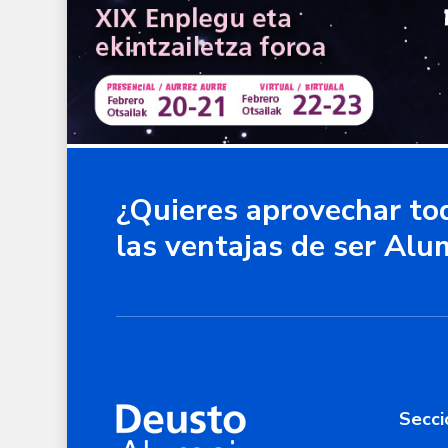
¿Quieres aprovechar to
las ventajas de ser Alu
Secci