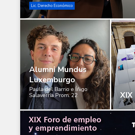
Lic. Derecho Económico
Alumni
Mundus
Luxemburgo
Alumni Mundus
Luxemburgo
Paula del Barrio e Íñigo
XIX
Salaverría Prom. 22