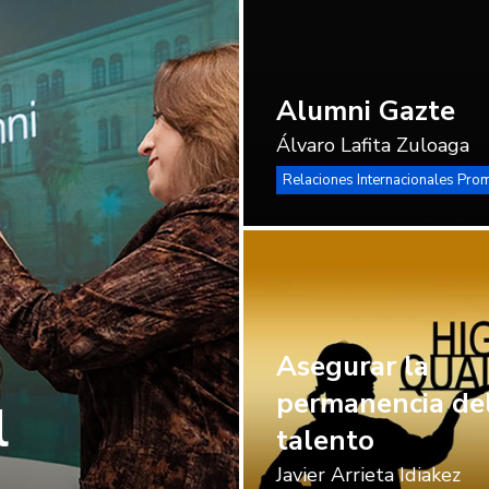
Alumni Gazte
Álvaro Lafita Zuloaga
Relaciones Internacionales Pro
Asegurar
la
permanen
del
Asegurar la
talento
permanencia de
l
talento
Javier Arrieta Idiakez