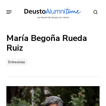
Skip
to
Menu
sear
main
content
María Begoña Rueda
Ruiz
Entrevistas