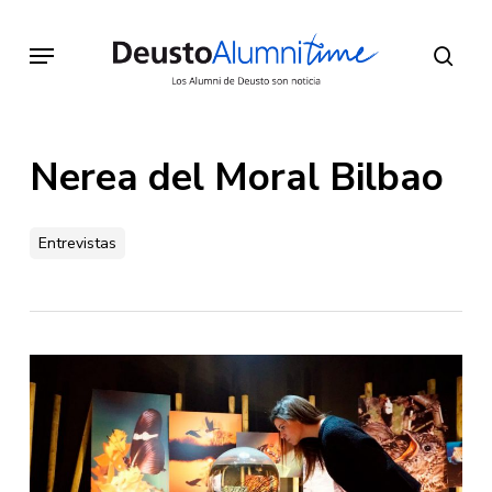
Skip
to
Menu
sear
main
content
Nerea del Moral Bilbao
Entrevistas