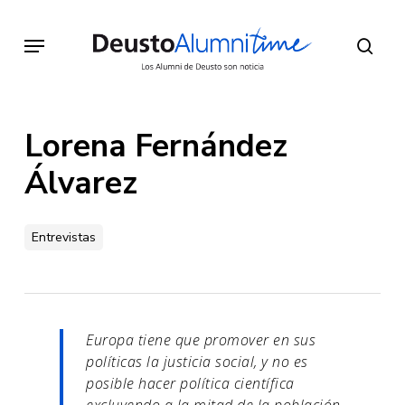
Skip
to
Menu
sear
main
content
Lorena Fernández
Álvarez
Entrevistas
Europa tiene que promover en sus
políticas la justicia social, y no es
posible hacer política científica